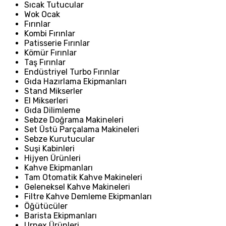
Sıcak Tutucular
Wok Ocak
Fırınlar
Kombi Fırınlar
Patisserie Fırınlar
Kömür Fırınlar
Taş Fırınlar
Endüstriyel Turbo Fırınlar
Gıda Hazırlama Ekipmanları
Stand Mikserler
El Mikserleri
Gıda Dilimleme
Sebze Doğrama Makineleri
Set Üstü Parçalama Makineleri
Sebze Kurutucular
Suşi Kabinleri
Hijyen Ürünleri
Kahve Ekipmanları
Tam Otomatik Kahve Makineleri
Geleneksel Kahve Makineleri
Filtre Kahve Demleme Ekipmanları
Öğütücüler
Barista Ekipmanları
Urnex Ürünleri