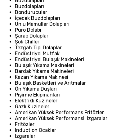
Buzdolapları
Buzdolapları
Dondurucular
İçecek Buzdolapları
Unlu Mamuller Dolapları
Puro Dolabı
Şarap Dolapları
Şok Chiller
Tezgah Tipi Dolaplar
Endüstriyel Mutfak
Endüstriyel Bulaşık Makineleri
Bulaşık Yıkama Makineleri
Bardak Yıkama Makineleri
Kazan Yıkama Makinesi
Bulaşık Basketleri ve Arıtmalar
Ön Yıkama Duşları
Pişirme Ekipmanları
Elektrikli Kuzineler
Gazlı Kuzineler
Amerikan Yüksek Performans Fritözler
Amerikan Yüksek Performanslı Izgaralar
Fritözler
Induction Ocaklar
Izgaralar