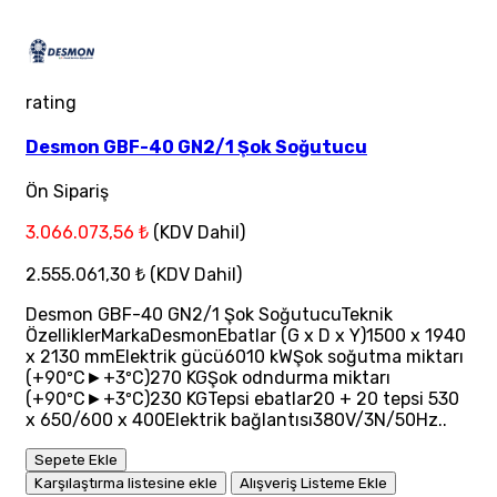
rating
Desmon GBF-40 GN2/1 Şok Soğutucu
Ön Sipariş
3.066.073,56 ₺
(KDV Dahil)
2.555.061,30 ₺
(KDV Dahil)
Desmon GBF-40 GN2/1 Şok SoğutucuTeknik
ÖzelliklerMarkaDesmonEbatlar (G x D x Y)1500 x 1940
x 2130 mmElektrik gücü6010 kWŞok soğutma miktarı
(+90ºC►+3ºC)270 KGŞok odndurma miktarı
(+90ºC►+3ºC)230 KGTepsi ebatlar20 + 20 tepsi 530
x 650/600 x 400Elektrik bağlantısı380V/3N/50Hz..
Sepete Ekle
Karşılaştırma listesine ekle
Alışveriş Listeme Ekle