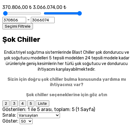
370.806,00 ₺
3.066.074,00 ₺
-
Seçimi Filtrele
Şok Chiller
Endüstriyel soğutma sistemlerinde Blast Chiller şok dondurucu ve
şok soğutucu modelleri 5 tepsili modelden 24 tepsili modele kadar
ürünleriyle geniş kesimlerin her türlü şok soğutucu ve dondurucu
ihtiyacını karşılayabilmektedir.
Sizin için doğru şok chiller bulma konusunda yardıma mı
ihtiyacınız var?
Şok chiller seçeneklerine için göz atın
2
3
4
5
Liste
Gösterilen: 1 ile 5 arası, toplam: 5 (1 Sayfa)
Sırala:
Göster: