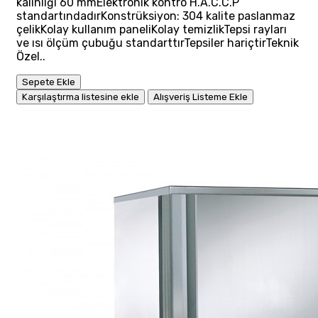
kalınlığı 60 mmElektronik kontro H.A.C.C.P
standartındadırKonstrüksiyon: 304 kalite paslanmaz
çelikKolay kullanım paneliKolay temizlikTepsi rayları
ve ısı ölçüm çubuğu standarttırTepsiler hariçtirTeknik
Özel..
Sepete Ekle
Karşılaştırma listesine ekle
Alışveriş Listeme Ekle