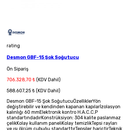
rating
Desmon GBF-15 Şok Soğutucu
Ön Sipariş
706.328,70 ₺
(KDV Dahil)
588.607,25 ₺
(KDV Dahil)
Desmon GBF-15 Şok SoğutucuÖzelliklerYön
değiştirebilir ve kendinden kapanan kapılarİzolasyon
kalınlığı 60 mmElektronik kontro H.A.C.C.P
standartındadırKonstrüksiyon: 304 kalite paslanmaz
çelikKolay kullanım paneliKolay temizlikTepsi rayları
ve ısı ölçüm çubuğu standarttırTepsiler hariçtirTeknik