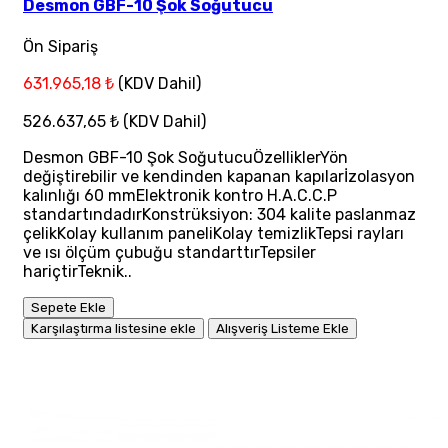
Desmon GBF-10 Şok Soğutucu
Ön Sipariş
631.965,18 ₺
(KDV Dahil)
526.637,65 ₺
(KDV Dahil)
Desmon GBF-10 Şok SoğutucuÖzelliklerYön
değiştirebilir ve kendinden kapanan kapılarİzolasyon
kalınlığı 60 mmElektronik kontro H.A.C.C.P
standartındadırKonstrüksiyon: 304 kalite paslanmaz
çelikKolay kullanım paneliKolay temizlikTepsi rayları
ve ısı ölçüm çubuğu standarttırTepsiler
hariçtirTeknik..
Sepete Ekle
Karşılaştırma listesine ekle
Alışveriş Listeme Ekle