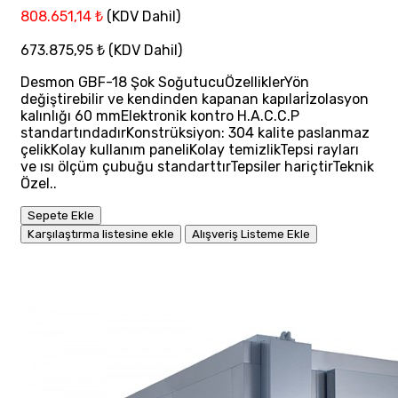
808.651,14 ₺
(KDV Dahil)
673.875,95 ₺
(KDV Dahil)
Desmon GBF-18 Şok SoğutucuÖzelliklerYön
değiştirebilir ve kendinden kapanan kapılarİzolasyon
kalınlığı 60 mmElektronik kontro H.A.C.C.P
standartındadırKonstrüksiyon: 304 kalite paslanmaz
çelikKolay kullanım paneliKolay temizlikTepsi rayları
ve ısı ölçüm çubuğu standarttırTepsiler hariçtirTeknik
Özel..
Sepete Ekle
Karşılaştırma listesine ekle
Alışveriş Listeme Ekle