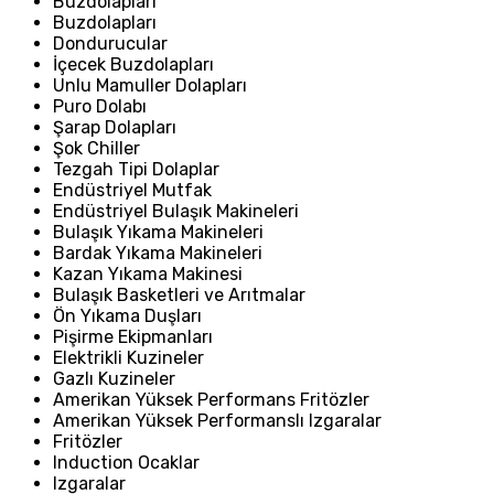
Buzdolapları
Buzdolapları
Dondurucular
İçecek Buzdolapları
Unlu Mamuller Dolapları
Puro Dolabı
Şarap Dolapları
Şok Chiller
Tezgah Tipi Dolaplar
Endüstriyel Mutfak
Endüstriyel Bulaşık Makineleri
Bulaşık Yıkama Makineleri
Bardak Yıkama Makineleri
Kazan Yıkama Makinesi
Bulaşık Basketleri ve Arıtmalar
Ön Yıkama Duşları
Pişirme Ekipmanları
Elektrikli Kuzineler
Gazlı Kuzineler
Amerikan Yüksek Performans Fritözler
Amerikan Yüksek Performanslı Izgaralar
Fritözler
Induction Ocaklar
Izgaralar