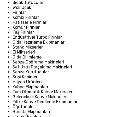
Sıcak Tutucular
Wok Ocak
Fırınlar
Kombi Fırınlar
Patisserie Fırınlar
Kömür Fırınlar
Taş Fırınlar
Endüstriyel Turbo Fırınlar
Gıda Hazırlama Ekipmanları
Stand Mikserler
El Mikserleri
Gıda Dilimleme
Sebze Doğrama Makineleri
Set Üstü Parçalama Makineleri
Sebze Kurutucular
Suşi Kabinleri
Hijyen Ürünleri
Kahve Ekipmanları
Tam Otomatik Kahve Makineleri
Geleneksel Kahve Makineleri
Filtre Kahve Demleme Ekipmanları
Öğütücüler
Barista Ekipmanları
Urnex Ürünleri