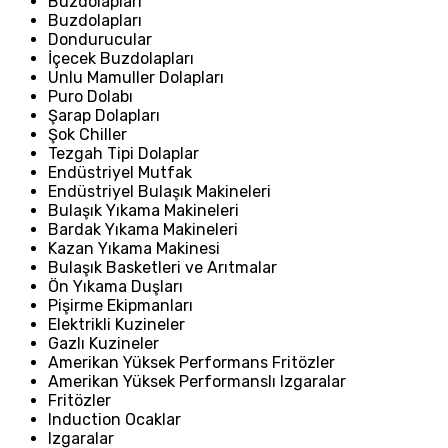
Buzdolapları
Buzdolapları
Dondurucular
İçecek Buzdolapları
Unlu Mamuller Dolapları
Puro Dolabı
Şarap Dolapları
Şok Chiller
Tezgah Tipi Dolaplar
Endüstriyel Mutfak
Endüstriyel Bulaşık Makineleri
Bulaşık Yıkama Makineleri
Bardak Yıkama Makineleri
Kazan Yıkama Makinesi
Bulaşık Basketleri ve Arıtmalar
Ön Yıkama Duşları
Pişirme Ekipmanları
Elektrikli Kuzineler
Gazlı Kuzineler
Amerikan Yüksek Performans Fritözler
Amerikan Yüksek Performanslı Izgaralar
Fritözler
Induction Ocaklar
Izgaralar