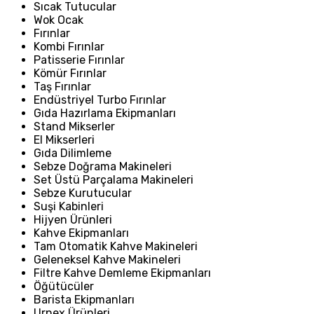
Sıcak Tutucular
Wok Ocak
Fırınlar
Kombi Fırınlar
Patisserie Fırınlar
Kömür Fırınlar
Taş Fırınlar
Endüstriyel Turbo Fırınlar
Gıda Hazırlama Ekipmanları
Stand Mikserler
El Mikserleri
Gıda Dilimleme
Sebze Doğrama Makineleri
Set Üstü Parçalama Makineleri
Sebze Kurutucular
Suşi Kabinleri
Hijyen Ürünleri
Kahve Ekipmanları
Tam Otomatik Kahve Makineleri
Geleneksel Kahve Makineleri
Filtre Kahve Demleme Ekipmanları
Öğütücüler
Barista Ekipmanları
Urnex Ürünleri