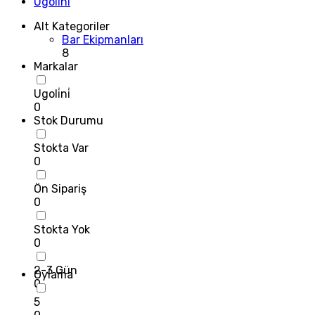
Ugoli̇ni̇
Alt Kategoriler
Bar Ekipmanları
8
Markalar
Ugoli̇ni̇
0
Stok Durumu
Stokta Var
0
Ön Sipariş
0
Stokta Yok
0
2-3 Gün
Oylama
0
5