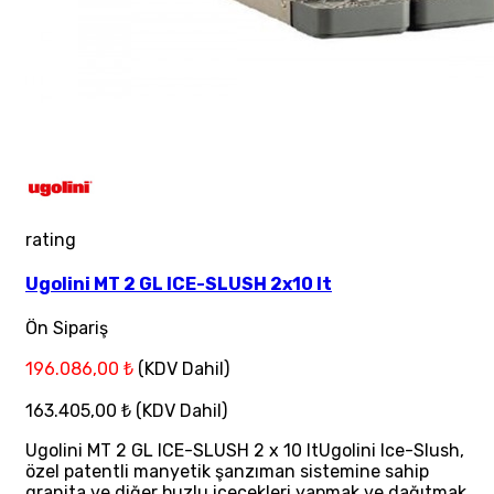
rating
Ugolini MT 2 GL ICE-SLUSH 2x10 lt
Ön Sipariş
196.086,00 ₺
(KDV Dahil)
163.405,00 ₺
(KDV Dahil)
Ugolini MT 2 GL ICE-SLUSH 2 x 10 ltUgolini Ice-Slush,
özel patentli manyetik şanzıman sistemine sahip
granita ve diğer buzlu içecekleri yapmak ve dağıtmak